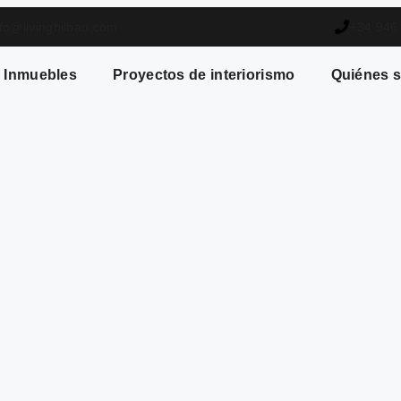
nfo@livingbilbao.com
+34 946
Inmuebles
Proyectos de interiorismo
Quiénes 